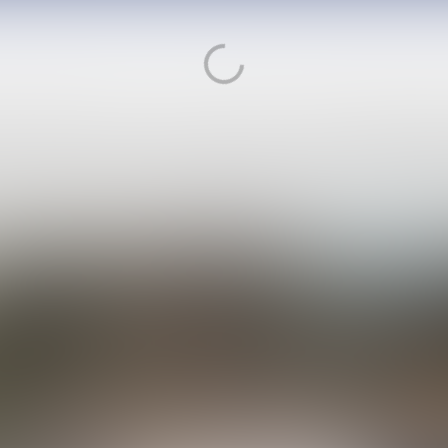
duction Slowakije bezochtten BLM Italië afgelopen zomer om acceptatietests uit 